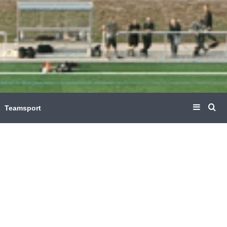
Sideba
Su
Teamsport