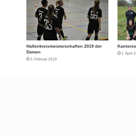
Hallenkreismeisterschaften 2019 der
Kantersi
Damen
1. April 
3. Februar 2019
VFL Platte Heide von 1954/60 e.V. • Fußball
Danke für Ihren Besuch auf unserer Seite.