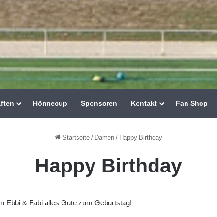
ften
Hönnecup
Sponsoren
Kontakt
Fan Shop
Startseite
/
Damen
/
Happy Birthday
Happy Birthday
n Ebbi & Fabi alles Gute zum Geburtstag!